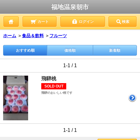
福地温泉朝市
カート
ログイン
検索
ホーム
＞
食品＆飲料
＞
フルーツ
おすすめ順
価格順
新着順
1-1 / 1
飛騨桃
SOLD OUT
飛騨のおいしい桃です
1-1 / 1