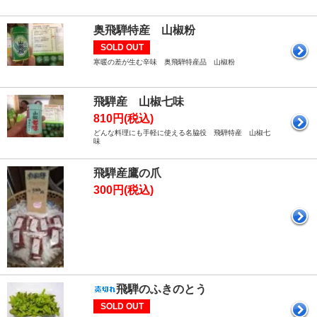
奥飛騨特産 山椒粉
SOLD OUT
寒暖の差が生む辛味 奥飛騨特産品 山椒粉
飛騨産 山椒七味
810円(税込)
どんな料理にも手軽に使える名脇役 飛騨特産 山椒七
味
飛騨産鷹の爪
300円(税込)
飛騨のふきのとう
SOLD OUT