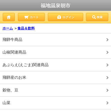
福地温泉朝市
カート
ログイン
検索
ホーム
＞
食品＆飲料
飛騨牛商品
山椒関連商品
あぶらえ(えごま)関連商品
飛騨産のお米
穀物、豆
山菜