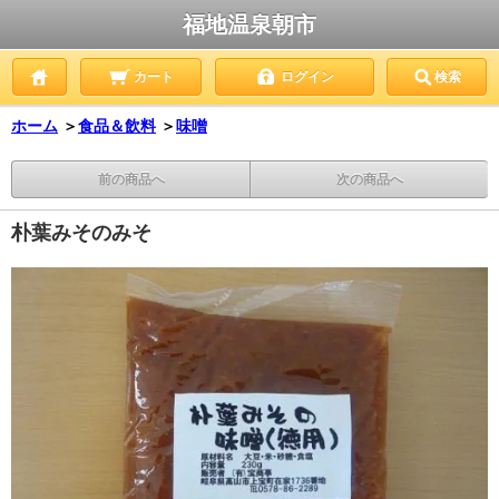
福地温泉朝市
カート
ログイン
検索
ホーム
＞
食品＆飲料
＞
味噌
前の商品へ
次の商品へ
朴葉みそのみそ