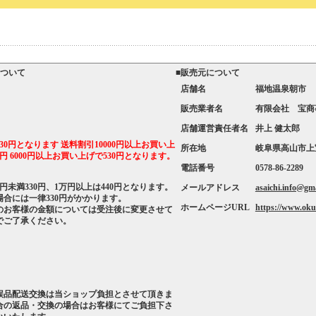
について
■販売元について
店舗名
福地温泉朝市
販売業者名
有限会社 宝商
店舗運営責任者名
井上 健太郎
30円となります 送料割引10000円以上お買い上
所在地
岐阜県高山市上宝
円 6000円以上お買い上げで530円となります。
電話番号
0578-86-2289
円未満330円、1万円以上は440円となります。
メールアドレス
asaichi.info@gm
合には一律330円がかかります。
ホームページURL
https://www.okuh
のお客様の金額については受注後に変更させて
でご了承ください。
誤品配送交換は当ショップ負担とさせて頂きま
合の返品・交換の場合はお客様にてご負担下さ