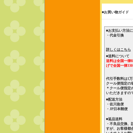
■お買い物ガイド
■お支払い方法
・代金引換
詳しくはこちら
■送料について
送料は全国一律8
げで全国一律330
代引手数料は1万
クール便指定の場
＊クール便指定
いただきますの
■配送方法
・佐川急便
・JP日本郵便
■返品送料
・不良品交換、
すが、お客様都