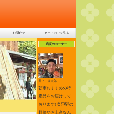
お問合せ
カートの中を見る
店長のコーナー
井上 健太郎
朝市おすすめの特
産品をお届けして
おります! 奥飛騨の
野菜やお土産なん