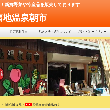
す！新鮮野菜や特産品を販売しております
福地温泉朝市
特定商取引法
配送方法・送料について
プライバシーポリシー
料
>
山椒関連商品
>
飛騨産 乾燥山椒の実