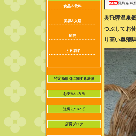
飛騨産 乾
食品＆飲料
奥飛騨温泉
美容&入浴
つぶしてお
民芸
り高い奥飛
さるぼぼ
特定商取引に関する法律
お支払い方法
送料について
店長ブログ