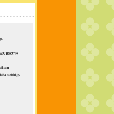
事
町在家1736
ail.com
ida-asaichi.jp/