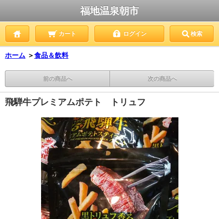
福地温泉朝市
カート
ログイン
検索
ホーム
＞
食品＆飲料
前の商品へ
次の商品へ
飛騨牛プレミアムポテト トリュフ