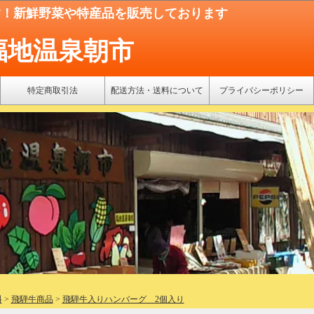
す！新鮮野菜や特産品を販売しております
福地温泉朝市
特定商取引法
配送方法・送料について
プライバシーポリシー
料
>
飛騨牛商品
>
飛騨牛入りハンバーグ 2個入り