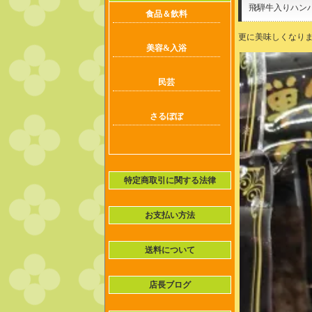
飛騨牛入りハン
食品＆飲料
更に美味しくなり
美容&入浴
民芸
さるぼぼ
特定商取引に関する法律
お支払い方法
送料について
店長ブログ