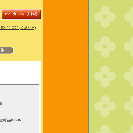
基づく表記 (返品など)
事
町在家1736