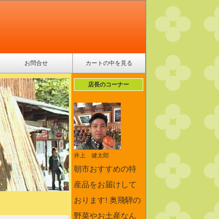
お問合せ
カートの中を見る
店長のコーナー
井上 健太郎
朝市おすすめの特
産品をお届けして
おります! 奥飛騨の
野菜やお土産なん