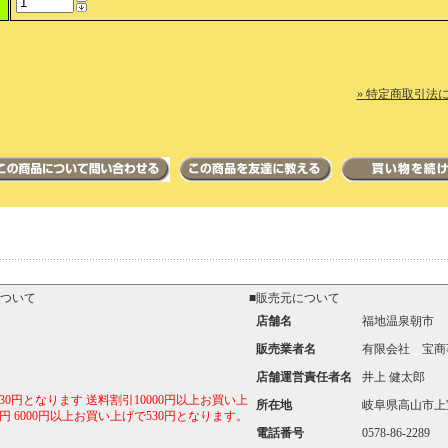
» 特定商取引法に
について
■販売元について
店舗名
福地温泉朝市
販売業者名
有限会社 宝商
店舗運営責任者名
井上 健太郎
30円となります 送料割引10000円以上お買い上
所在地
岐阜県高山市上宝
円 6000円以上お買い上げで530円となります。
電話番号
0578-86-2289