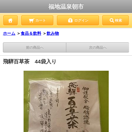
福地温泉朝市
カート
ログイン
検索
ホーム
＞
食品＆飲料
＞
飲み物
前の商品へ
次の商品へ
飛騨百草茶 44袋入り