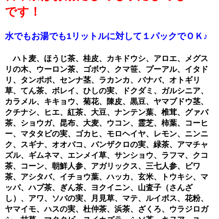
です！
水でもお湯でも1リットルに対して１パックでＯＫ♪
ハト麦、ほうじ茶、桂皮、カキドウシ、アロエ、メグス
リの木、ウーロン茶、ゴボウ、クマ笹、プーアル、イタド
リ、タンポポ、センナ茎、ラカンカ、バナバ、オトギリ
草、てん茶、ボレイ、ひしの実、ドクダミ、ガルシニア、
カラメル、キキョウ、菊花、陳皮、黒豆、ヤマブドウ茎、
クチナシ、ヒエ、紅茶、大豆、ナンテン葉、椎茸、グァバ
茶、ショウガ、昆布、大麦、ウコン、霊芝、柿葉、コーヒ
ー、マタタビの実、ゴカヒ、モロヘイヤ、レモン、ニンニ
ク、スギナ、オオバコ、バンザクロの実、緑茶、アマチャ
ズル、ギムネマ、エンメイ草、サンショウ、ラフマ、クコ
茶、コーン、朝鮮人参、アガリックス、三七人参、ビワ
茶、アシタバ、イチョウ葉、ハッカ、玄米、トウキシ、マ
ッパ、ハブ茶、ぎん茶、ヨクイニン、山査子（さんざ
し）、アワ、ソバの実、月見草、マテ、ルイボス、花粉、
ヤマイモ、ハスの実、杜仲茶、浜茶、ざくろ、ウラジロガ